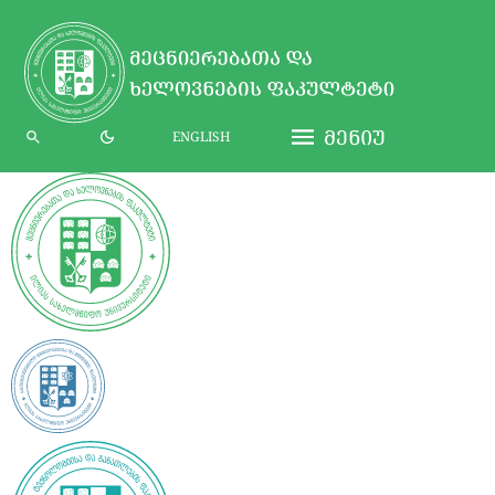
ᲛᲔᲜᲘᲣ
ENGLISH